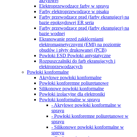
akrylowej
Elektroprzewodzące farby w sprayu
Farby elektroprzewodzące w pisaku
Farby przewodzące prąd (farby ekranujące) na
bazie epoksydowej ER seria
Farby przewodzące prąd (farby ekranujące) na
bazie wodnej
Ekranowanie przed zakłóceniami
elektromagnetycznymi (EMI) na poziomie
obudów i płyty drukowanej (PCB)
Powłoki ESD Powłoki antystatyczne
Rozpuszczalniki do farb ekranujących i
elektroprzewodzących
Powłoki konformalne
Akrylowe powłoki konformalne
Powłoki konforemne poliuretanowe
Silikonowe powłoki konformalne
Powłoki izolacyjne dla elektroniki
Powłoki konformalne w sprayu
- Akrylowe powłoki konformalne w
sprayu
- Powłoki konforemne poliuretanowe w
sprayu
- Silikonowe powłoki konformalne w
spreyu