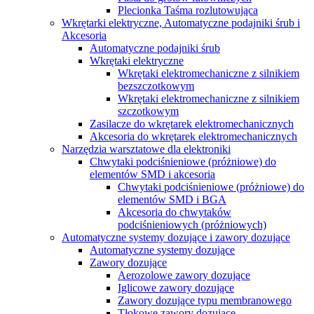
Plecionka Taśma rozlutowująca
Wkrętarki elektryczne, Automatyczne podajniki śrub i
Akcesoria
Automatyczne podajniki śrub
Wkrętaki elektryczne
Wkrętaki elektromechaniczne z silnikiem
bezszczotkowym
Wkrętaki elektromechaniczne z silnikiem
szczotkowym
Zasilacze do wkrętarek elektromechanicznych
Akcesoria do wkrętarek elektromechanicznych
Narzędzia warsztatowe dla elektroniki
Chwytaki podciśnieniowe (próżniowe) do
elementów SMD i akcesoria
Chwytaki podciśnieniowe (próżniowe) do
elementów SMD i BGA
Akcesoria do сhwytaków
podciśnieniowych (próżniowych)
Automatyczne systemy dozujące i zawory dozujące
Automatyczne systemy dozujące
Zawory dozujące
Aerozolowe zawory dozujące
Iglicowe zawory dozujące
Zawory dozujące typu membranowego
Tłokowe zawory dozujące