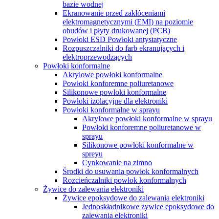
bazie wodnej
Ekranowanie przed zakłóceniami
elektromagnetycznymi (EMI) na poziomie
obudów i płyty drukowanej (PCB)
Powłoki ESD Powłoki antystatyczne
Rozpuszczalniki do farb ekranujących i
elektroprzewodzących
Powłoki konformalne
Akrylowe powłoki konformalne
Powłoki konforemne poliuretanowe
Silikonowe powłoki konformalne
Powłoki izolacyjne dla elektroniki
Powłoki konformalne w sprayu
Akrylowe powłoki konformalne w sprayu
Powłoki konforemne poliuretanowe w
sprayu
Silikonowe powłoki konformalne w
spreyu
Cynkowanie na zimno
Środki do usuwania powłok konformalnych
Rozcieńczalniki powłok konformalnych
Żywice do zalewania elektroniki
Żywice epoksydowe do zalewania elektroniki
Jednoskładnikowe żywice epoksydowe do
zalewania elektroniki