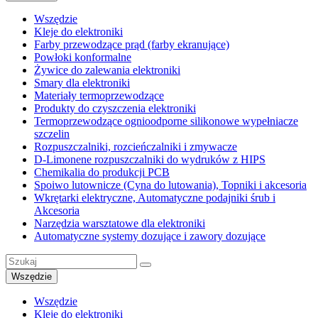
Wszędzie
Kleje do elektroniki
Farby przewodzące prąd (farby ekranujące)
Powłoki konformalne
Żywice do zalewania elektroniki
Smary dla elektroniki
Materiały termoprzewodzące
Produkty do czyszczenia elektroniki
Termoprzewodzące ognioodporne silikonowe wypełniacze
szczelin
Rozpuszczalniki, rozcieńczalniki i zmywacze
D-Limonene rozpuszczalniki do wydruków z HIPS
Chemikalia do produkcji PCB
Spoiwo lutownicze (Cyna do lutowania), Topniki i akcesoria
Wkrętarki elektryczne, Automatyczne podajniki śrub i
Akcesoria
Narzędzia warsztatowe dla elektroniki
Automatyczne systemy dozujące i zawory dozujące
Wszędzie
Wszędzie
Kleje do elektroniki