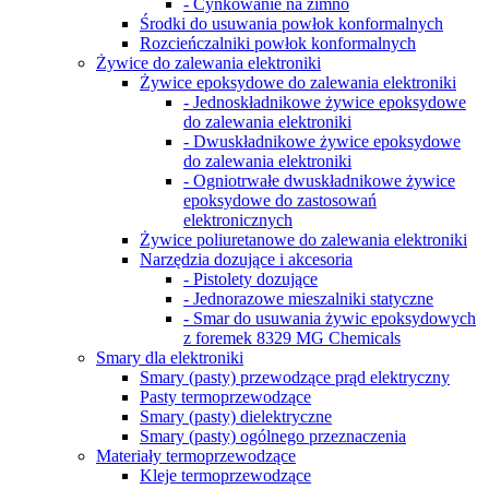
- Cynkowanie na zimno
Środki do usuwania powłok konformalnych
Rozcieńczalniki powłok konformalnych
Żywice do zalewania elektroniki
Żywice epoksydowe do zalewania elektroniki
- Jednoskładnikowe żywice epoksydowe
do zalewania elektroniki
- Dwuskładnikowe żywice epoksydowe
do zalewania elektroniki
- Ogniotrwałe dwuskładnikowe żywice
epoksydowe do zastosowań
elektronicznych
Żywice poliuretanowe do zalewania elektroniki
Narzędzia dozujące i akcesoria
- Pistolety dozujące
- Jednorazowe mieszalniki statyczne
- Smar do usuwania żywic epoksydowych
z foremek 8329 MG Chemicals
Smary dla elektroniki
Smary (pasty) przewodzące prąd elektryczny
Pasty termoprzewodzące
Smary (pasty) dielektryczne
Smary (pasty) ogólnego przeznaczenia
Materiały termoprzewodzące
Kleje termoprzewodzące