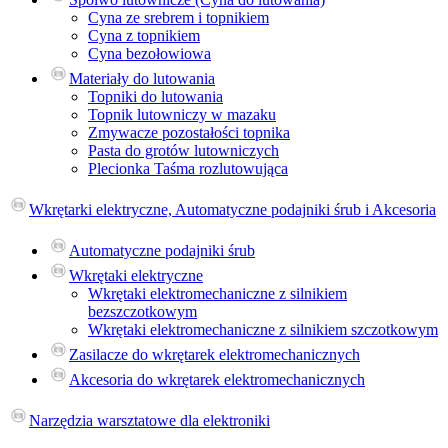
Cyna ze srebrem i topnikiem
Cyna z topnikiem
Cyna bezołowiowa
Materiały do lutowania
Topniki do lutowania
Topnik lutowniczy w mazaku
Zmywacze pozostałości topnika
Pasta do grotów lutowniczych
Plecionka Taśma rozlutowująca
Wkrętarki elektryczne, Automatyczne podajniki śrub i Akcesoria
Automatyczne podajniki śrub
Wkrętaki elektryczne
Wkrętaki elektromechaniczne z silnikiem
bezszczotkowym
Wkrętaki elektromechaniczne z silnikiem szczotkowym
Zasilacze do wkrętarek elektromechanicznych
Akcesoria do wkrętarek elektromechanicznych
Narzędzia warsztatowe dla elektroniki