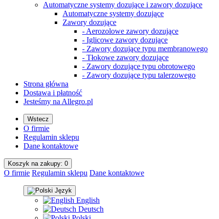
Automatyczne systemy dozujące i zawory dozujące
Automatyczne systemy dozujące
Zawory dozujące
- Aerozolowe zawory dozujące
- Iglicowe zawory dozujące
- Zawory dozujące typu membranowego
- Tłokowe zawory dozujące
- Zawory dozujące typu obrotowego
- Zawory dozujące typu talerzowego
Strona główna
Dostawa i płatność
Jesteśmy na Allegro.pl
Wstecz
O firmie
Regulamin sklepu
Dane kontaktowe
Koszyk na
zakupy
: 0
O firmie
Regulamin sklepu
Dane kontaktowe
Język
English
Deutsch
Polski