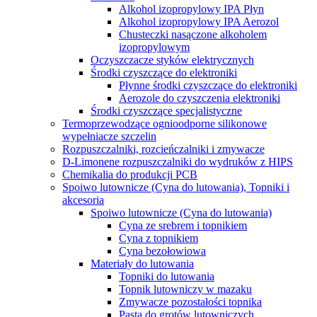
Alkohol izopropylowy IPA Płyn
Alkohol izopropylowy IPA Aerozol
Chusteczki nasączone alkoholem
izopropylowym
Oczyszczacze styków elektrycznych
Środki czyszczące do elektroniki
Płynne środki czyszczące do elektroniki
Aerozole do czyszczenia elektroniki
Środki czyszczące specjalistyczne
Termoprzewodzące ognioodporne silikonowe
wypełniacze szczelin
Rozpuszczalniki, rozcieńczalniki i zmywacze
D-Limonene rozpuszczalniki do wydruków z HIPS
Chemikalia do produkcji PCB
Spoiwo lutownicze (Cyna do lutowania), Topniki i
akcesoria
Spoiwo lutownicze (Cyna do lutowania)
Cyna ze srebrem i topnikiem
Cyna z topnikiem
Cyna bezołowiowa
Materiały do lutowania
Topniki do lutowania
Topnik lutowniczy w mazaku
Zmywacze pozostałości topnika
Pasta do grotów lutowniczych