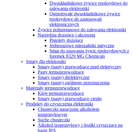
Dwuskładnikowe żywice epoksydowe do
zalewania elektroniki
Ogniotrwałe dwuskładnikowe żywice
epoksydowe do zastosowań
elektronicznych
Żywice poliuretanowe do zalewania elektroniki
Narzędzia dozujące i akcesoria
Pistolety dozujące
Jednorazowe mieszalniki statyczne
Smar do usuwania żywic epoksydowych z
foremek 8329 MG Chemicals
Smary dla elektroniki
Smary (pasty) przewodzące prąd elektryczny
Pasty termoprzewodzące
Smary (pasty) dielektryczne
Smary (pasty) ogólnego przeznaczenia
Materiały termoprzewodzące
Kleje termoprzewodzące
Smary (pasty) przewodzące ciepło
Produkty do czyszczenia elektroniki
Chusteczki nasączone alkoholem
izopropylowym
Suche chusteczki
Alkohol izopropylowy i środki czyszczące na
bazie IPA