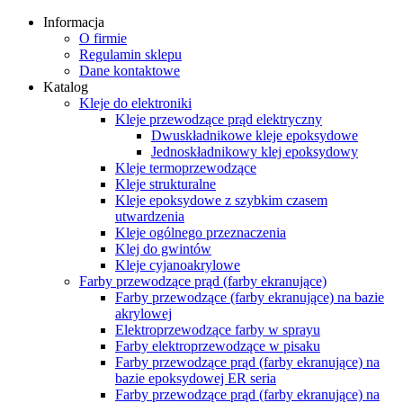
Informacja
O firmie
Regulamin sklepu
Dane kontaktowe
Katalog
Kleje do elektroniki
Kleje przewodzące prąd elektryczny
Dwuskładnikowe kleje epoksydowe
Jednoskładnikowy klej epoksydowy
Kleje termoprzewodzące
Kleje strukturalne
Kleje epoksydowe z szybkim czasem
utwardzenia
Kleje ogólnego przeznaczenia
Klej do gwintów
Kleje cyjanoakrylowe
Farby przewodzące prąd (farby ekranujące)
Farby przewodzące (farby ekranujące) na bazie
akrylowej
Elektroprzewodzące farby w sprayu
Farby elektroprzewodzące w pisaku
Farby przewodzące prąd (farby ekranujące) na
bazie epoksydowej ER seria
Farby przewodzące prąd (farby ekranujące) na