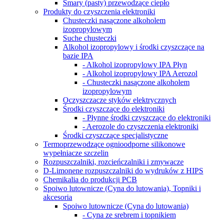
Smary (pasty) przewodzące ciepło
Produkty do czyszczenia elektroniki
Chusteczki nasączone alkoholem
izopropylowym
Suche chusteczki
Alkohol izopropylowy i środki czyszczące na
bazie IPA
- Alkohol izopropylowy IPA Płyn
- Alkohol izopropylowy IPA Aerozol
- Chusteczki nasączone alkoholem
izopropylowym
Oczyszczacze styków elektrycznych
Środki czyszczące do elektroniki
- Płynne środki czyszczące do elektroniki
- Aerozole do czyszczenia elektroniki
Środki czyszczące specjalistyczne
Termoprzewodzące ognioodporne silikonowe
wypełniacze szczelin
Rozpuszczalniki, rozcieńczalniki i zmywacze
D-Limonene rozpuszczalniki do wydruków z HIPS
Chemikalia do produkcji PCB
Spoiwo lutownicze (Cyna do lutowania), Topniki i
akcesoria
Spoiwo lutownicze (Cyna do lutowania)
- Cyna ze srebrem i topnikiem