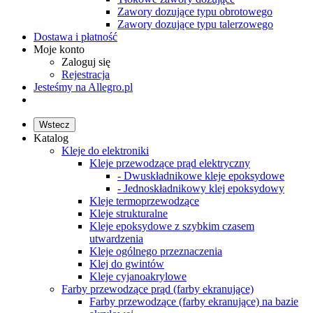
Zawory dozujące typu obrotowego
Zawory dozujące typu talerzowego
Dostawa i płatność
Moje konto
Zaloguj się
Rejestracja
Jesteśmy na Allegro.pl
Wstecz
Katalog
Kleje do elektroniki
Kleje przewodzące prąd elektryczny
- Dwuskładnikowe kleje epoksydowe
- Jednoskładnikowy klej epoksydowy
Kleje termoprzewodzące
Kleje strukturalne
Kleje epoksydowe z szybkim czasem
utwardzenia
Kleje ogólnego przeznaczenia
Klej do gwintów
Kleje cyjanoakrylowe
Farby przewodzące prąd (farby ekranujące)
Farby przewodzące (farby ekranujące) na bazie