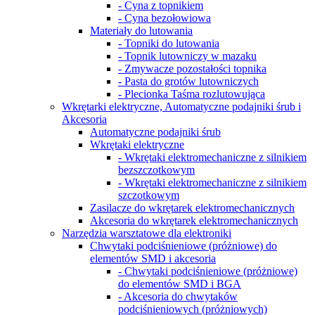
- Cyna z topnikiem
- Cyna bezołowiowa
Materiały do lutowania
- Topniki do lutowania
- Topnik lutowniczy w mazaku
- Zmywacze pozostałości topnika
- Pasta do grotów lutowniczych
- Plecionka Taśma rozlutowująca
Wkrętarki elektryczne, Automatyczne podajniki śrub i
Akcesoria
Automatyczne podajniki śrub
Wkrętaki elektryczne
- Wkrętaki elektromechaniczne z silnikiem
bezszczotkowym
- Wkrętaki elektromechaniczne z silnikiem
szczotkowym
Zasilacze do wkrętarek elektromechanicznych
Akcesoria do wkrętarek elektromechanicznych
Narzędzia warsztatowe dla elektroniki
Chwytaki podciśnieniowe (próżniowe) do
elementów SMD i akcesoria
- Chwytaki podciśnieniowe (próżniowe)
do elementów SMD i BGA
- Akcesoria do сhwytaków
podciśnieniowych (próżniowych)