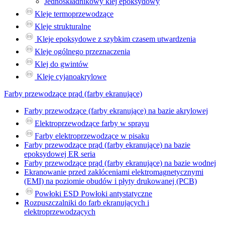
Jednoskładnikowy klej epoksydowy
Kleje termoprzewodzące
Kleje strukturalne
Kleje epoksydowe z szybkim czasem utwardzenia
Kleje ogólnego przeznaczenia
Klej do gwintów
Kleje cyjanoakrylowe
Farby przewodzące prąd (farby ekranujące)
Farby przewodzące (farby ekranujące) na bazie akrylowej
Elektroprzewodzące farby w sprayu
Farby elektroprzewodzące w pisaku
Farby przewodzące prąd (farby ekranujące) na bazie
epoksydowej ER seria
Farby przewodzące prąd (farby ekranujące) na bazie wodnej
Ekranowanie przed zakłóceniami elektromagnetycznymi
(EMI) na poziomie obudów i płyty drukowanej (PCB)
Powłoki ESD Powłoki antystatyczne
Rozpuszczalniki do farb ekranujących i
elektroprzewodzących