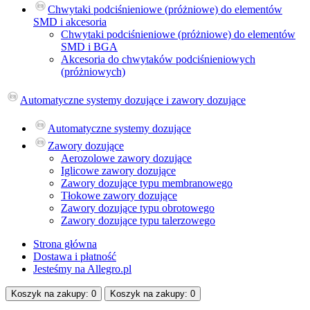
Chwytaki podciśnieniowe (próżniowe) do elementów
SMD i akcesoria
Chwytaki podciśnieniowe (próżniowe) do elementów
SMD i BGA
Akcesoria do сhwytaków podciśnieniowych
(próżniowych)
Automatyczne systemy dozujące i zawory dozujące
Automatyczne systemy dozujące
Zawory dozujące
Aerozolowe zawory dozujące
Iglicowe zawory dozujące
Zawory dozujące typu membranowego
Tłokowe zawory dozujące
Zawory dozujące typu obrotowego
Zawory dozujące typu talerzowego
Strona główna
Dostawa i płatność
Jesteśmy na Allegro.pl
Koszyk na
zakupy
: 0
Koszyk na
zakupy
: 0