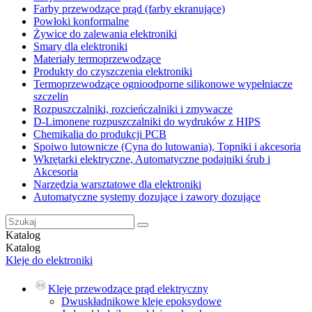
Farby przewodzące prąd (farby ekranujące)
Powłoki konformalne
Żywice do zalewania elektroniki
Smary dla elektroniki
Materiały termoprzewodzące
Produkty do czyszczenia elektroniki
Termoprzewodzące ognioodporne silikonowe wypełniacze
szczelin
Rozpuszczalniki, rozcieńczalniki i zmywacze
D-Limonene rozpuszczalniki do wydruków z HIPS
Chemikalia do produkcji PCB
Spoiwo lutownicze (Cyna do lutowania), Topniki i akcesoria
Wkrętarki elektryczne, Automatyczne podajniki śrub i
Akcesoria
Narzędzia warsztatowe dla elektroniki
Automatyczne systemy dozujące i zawory dozujące
Katalog
Katalog
Kleje do elektroniki
Kleje przewodzące prąd elektryczny
Dwuskładnikowe kleje epoksydowe