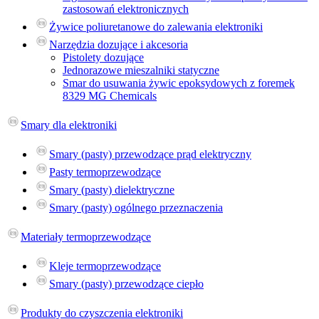
zastosowań elektronicznych
Żywice poliuretanowe do zalewania elektroniki
Narzędzia dozujące i akcesoria
Pistolety dozujące
Jednorazowe mieszalniki statyczne
Smar do usuwania żywic epoksydowych z foremek
8329 MG Chemicals
Smary dla elektroniki
Smary (pasty) przewodzące prąd elektryczny
Pasty termoprzewodzące
Smary (pasty) dielektryczne
Smary (pasty) ogólnego przeznaczenia
Materiały termoprzewodzące
Kleje termoprzewodzące
Smary (pasty) przewodzące ciepło
Produkty do czyszczenia elektroniki