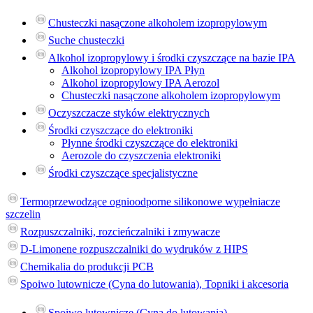
Chusteczki nasączone alkoholem izopropylowym
Suche chusteczki
Alkohol izopropylowy i środki czyszczące na bazie IPA
Alkohol izopropylowy IPA Płyn
Alkohol izopropylowy IPA Aerozol
Chusteczki nasączone alkoholem izopropylowym
Oczyszczacze styków elektrycznych
Środki czyszczące do elektroniki
Płynne środki czyszczące do elektroniki
Aerozole do czyszczenia elektroniki
Środki czyszczące specjalistyczne
Termoprzewodzące ognioodporne silikonowe wypełniacze
szczelin
Rozpuszczalniki, rozcieńczalniki i zmywacze
D-Limonene rozpuszczalniki do wydruków z HIPS
Chemikalia do produkcji PCB
Spoiwo lutownicze (Cyna do lutowania), Topniki i akcesoria
Spoiwo lutownicze (Cyna do lutowania)