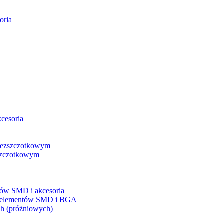
oria
kcesoria
 bezszczotkowym
 szczotkowym
tów SMD i akcesoria
do elementów SMD i BGA
ch (próżniowych)