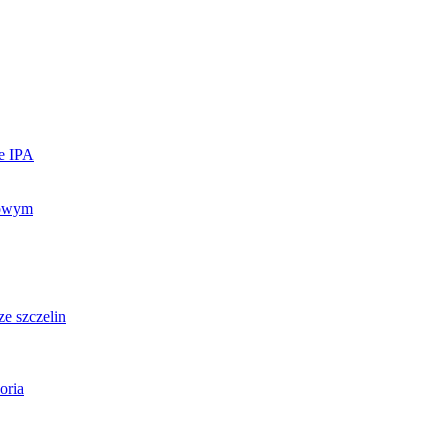
ie IPA
lowym
e szczelin
oria