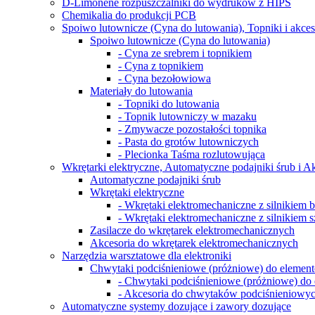
D-Limonene rozpuszczalniki do wydruków z HIPS
Chemikalia do produkcji PCB
Spoiwo lutownicze (Cyna do lutowania), Topniki i akces
Spoiwo lutownicze (Cyna do lutowania)
- Cyna ze srebrem i topnikiem
- Cyna z topnikiem
- Cyna bezołowiowa
Materiały do lutowania
- Topniki do lutowania
- Topnik lutowniczy w mazaku
- Zmywacze pozostałości topnika
- Pasta do grotów lutowniczych
- Plecionka Taśma rozlutowująca
Wkrętarki elektryczne, Automatyczne podajniki śrub i A
Automatyczne podajniki śrub
Wkrętaki elektryczne
- Wkrętaki elektromechaniczne z silnikiem
- Wkrętaki elektromechaniczne z silnikiem
Zasilacze do wkrętarek elektromechanicznych
Akcesoria do wkrętarek elektromechanicznych
Narzędzia warsztatowe dla elektroniki
Chwytaki podciśnieniowe (próżniowe) do elemen
- Chwytaki podciśnieniowe (próżniowe) 
- Akcesoria do сhwytaków podciśnieniowy
Automatyczne systemy dozujące i zawory dozujące