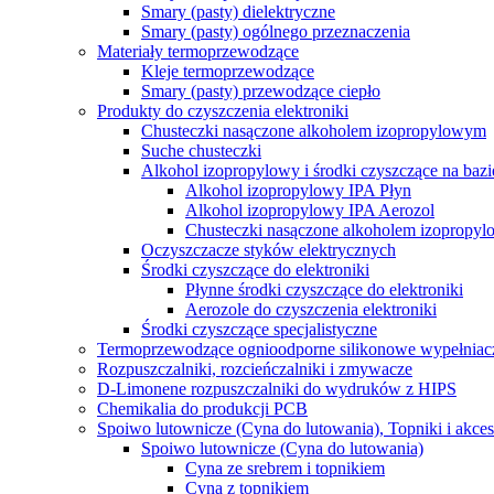
Smary (pasty) dielektryczne
Smary (pasty) ogólnego przeznaczenia
Materiały termoprzewodzące
Kleje termoprzewodzące
Smary (pasty) przewodzące ciepło
Produkty do czyszczenia elektroniki
Chusteczki nasączone alkoholem izopropylowym
Suche chusteczki
Alkohol izopropylowy i środki czyszczące na baz
Alkohol izopropylowy IPA Płyn
Alkohol izopropylowy IPA Aerozol
Chusteczki nasączone alkoholem izopropy
Oczyszczacze styków elektrycznych
Środki czyszczące do elektroniki
Płynne środki czyszczące do elektroniki
Aerozole do czyszczenia elektroniki
Środki czyszczące specjalistyczne
Termoprzewodzące ognioodporne silikonowe wypełniacz
Rozpuszczalniki, rozcieńczalniki i zmywacze
D-Limonene rozpuszczalniki do wydruków z HIPS
Chemikalia do produkcji PCB
Spoiwo lutownicze (Cyna do lutowania), Topniki i akces
Spoiwo lutownicze (Cyna do lutowania)
Cyna ze srebrem i topnikiem
Cyna z topnikiem