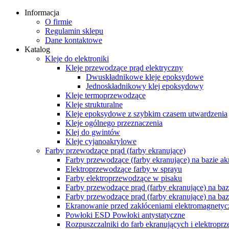
Informacja
O firmie
Regulamin sklepu
Dane kontaktowe
Katalog
Kleje do elektroniki
Kleje przewodzące prąd elektryczny
Dwuskładnikowe kleje epoksydowe
Jednoskładnikowy klej epoksydowy
Kleje termoprzewodzące
Kleje strukturalne
Kleje epoksydowe z szybkim czasem utwardzenia
Kleje ogólnego przeznaczenia
Klej do gwintów
Kleje cyjanoakrylowe
Farby przewodzące prąd (farby ekranujące)
Farby przewodzące (farby ekranujące) na bazie ak
Elektroprzewodzące farby w sprayu
Farby elektroprzewodzące w pisaku
Farby przewodzące prąd (farby ekranujące) na ba
Farby przewodzące prąd (farby ekranujące) na ba
Ekranowanie przed zakłóceniami elektromagnety
Powłoki ESD Powłoki antystatyczne
Rozpuszczalniki do farb ekranujących i elektrop