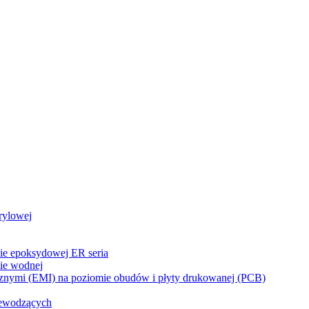
rylowej
zie epoksydowej ER seria
zie wodnej
cznymi (EMI) na poziomie obudów i płyty drukowanej (PCB)
rzewodzących