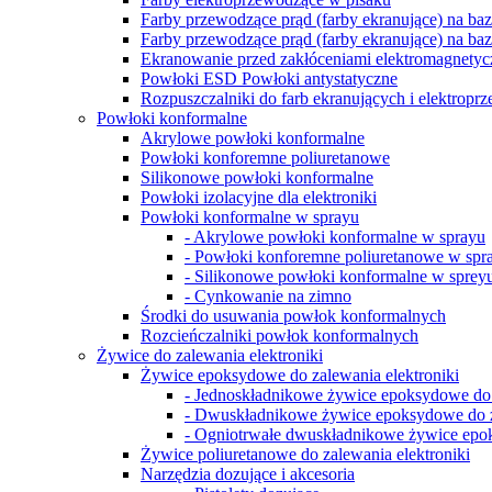
Farby przewodzące prąd (farby ekranujące) na ba
Farby przewodzące prąd (farby ekranujące) na ba
Ekranowanie przed zakłóceniami elektromagnety
Powłoki ESD Powłoki antystatyczne
Rozpuszczalniki do farb ekranujących i elektrop
Powłoki konformalne
Akrylowe powłoki konformalne
Powłoki konforemne poliuretanowe
Silikonowe powłoki konformalne
Powłoki izolacyjne dla elektroniki
Powłoki konformalne w sprayu
- Akrylowe powłoki konformalne w sprayu
- Powłoki konforemne poliuretanowe w spr
- Silikonowe powłoki konformalne w sprey
- Cynkowanie na zimno
Środki do usuwania powłok konformalnych
Rozcieńczalniki powłok konformalnych
Żywice do zalewania elektroniki
Żywice epoksydowe do zalewania elektroniki
- Jednoskładnikowe żywice epoksydowe do 
- Dwuskładnikowe żywice epoksydowe do za
- Ogniotrwałe dwuskładnikowe żywice epo
Żywice poliuretanowe do zalewania elektroniki
Narzędzia dozujące i akcesoria