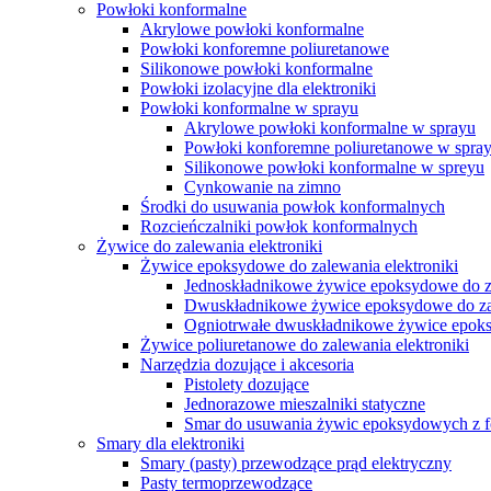
Powłoki konformalne
Akrylowe powłoki konformalne
Powłoki konforemne poliuretanowe
Silikonowe powłoki konformalne
Powłoki izolacyjne dla elektroniki
Powłoki konformalne w sprayu
Akrylowe powłoki konformalne w sprayu
Powłoki konforemne poliuretanowe w spra
Silikonowe powłoki konformalne w spreyu
Cynkowanie na zimno
Środki do usuwania powłok konformalnych
Rozcieńczalniki powłok konformalnych
Żywice do zalewania elektroniki
Żywice epoksydowe do zalewania elektroniki
Jednoskładnikowe żywice epoksydowe do za
Dwuskładnikowe żywice epoksydowe do zal
Ogniotrwałe dwuskładnikowe żywice epoks
Żywice poliuretanowe do zalewania elektroniki
Narzędzia dozujące i akcesoria
Pistolety dozujące
Jednorazowe mieszalniki statyczne
Smar do usuwania żywic epoksydowych z 
Smary dla elektroniki
Smary (pasty) przewodzące prąd elektryczny
Pasty termoprzewodzące