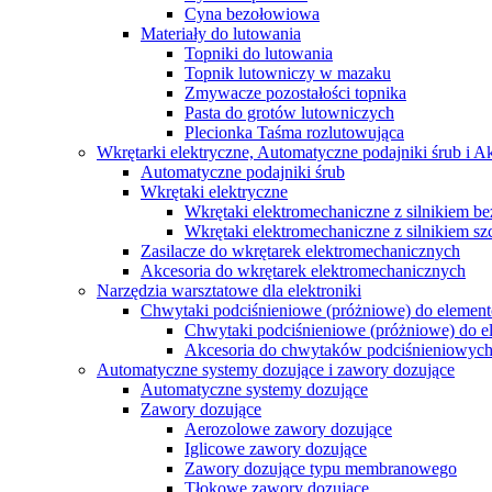
Cyna bezołowiowa
Materiały do lutowania
Topniki do lutowania
Topnik lutowniczy w mazaku
Zmywacze pozostałości topnika
Pasta do grotów lutowniczych
Plecionka Taśma rozlutowująca
Wkrętarki elektryczne, Automatyczne podajniki śrub i A
Automatyczne podajniki śrub
Wkrętaki elektryczne
Wkrętaki elektromechaniczne z silnikiem 
Wkrętaki elektromechaniczne z silnikiem 
Zasilacze do wkrętarek elektromechanicznych
Akcesoria do wkrętarek elektromechanicznych
Narzędzia warsztatowe dla elektroniki
Chwytaki podciśnieniowe (próżniowe) do elemen
Chwytaki podciśnieniowe (próżniowe) do
Akcesoria do сhwytaków podciśnieniowych
Automatyczne systemy dozujące i zawory dozujące
Automatyczne systemy dozujące
Zawory dozujące
Aerozolowe zawory dozujące
Iglicowe zawory dozujące
Zawory dozujące typu membranowego
Tłokowe zawory dozujące