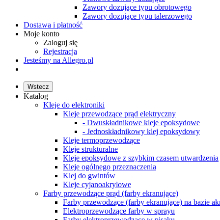
Zawory dozujące typu obrotowego
Zawory dozujące typu talerzowego
Dostawa i płatność
Moje konto
Zaloguj się
Rejestracja
Jesteśmy na Allegro.pl
Wstecz
Katalog
Kleje do elektroniki
Kleje przewodzące prąd elektryczny
- Dwuskładnikowe kleje epoksydowe
- Jednoskładnikowy klej epoksydowy
Kleje termoprzewodzące
Kleje strukturalne
Kleje epoksydowe z szybkim czasem utwardzenia
Kleje ogólnego przeznaczenia
Klej do gwintów
Kleje cyjanoakrylowe
Farby przewodzące prąd (farby ekranujące)
Farby przewodzące (farby ekranujące) na bazie ak
Elektroprzewodzące farby w sprayu
Farby elektroprzewodzące w pisaku