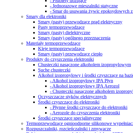
- Pistolety dozujące
- Jednorazowe mieszalniki statyczne
- Smar do usuwania żywic epoksydowych 
Smary dla elektroniki
Smary (pasty) przewodzące prąd elektryczny
Pasty termoprzewodzące
Smary (pasty) dielektryczne
Smary (pasty) ogólnego przeznaczenia
Materiały termoprzewodzące
Kleje termoprzewodzące
Smary (pasty) przewodzące ciepło
Produkty do czyszczenia elektroniki
Chusteczki nasączone alkoholem izopropylowym
Suche chusteczki
Alkohol izopropylowy i środki czyszczące na baz
- Alkohol izopropylowy IPA Płyn
- Alkohol izopropylowy IPA Aerozol
- Chusteczki nasączone alkoholem izoprop
Oczyszczacze styków elektrycznych
Środki czyszczące do elektroniki
- Płynne środki czyszczące do elektroniki
- Aerozole do czyszczenia elektroniki
Środki czyszczące specjalistyczne
Termoprzewodzące ognioodporne silikonowe wypełniacz
Rozpuszczalniki, rozcieńczalniki i zmywacze