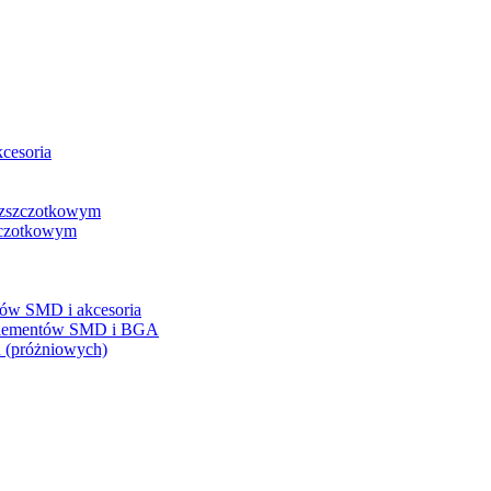
kcesoria
bezszczotkowym
szczotkowym
tów SMD i akcesoria
 elementów SMD i BGA
 (próżniowych)