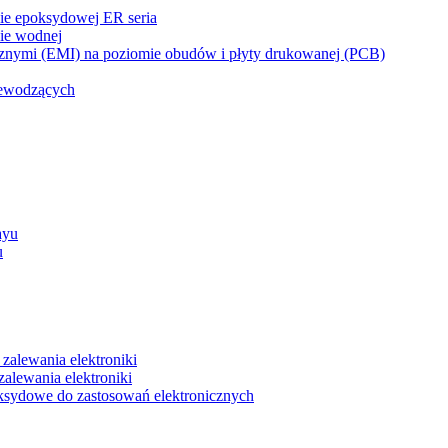
zie epoksydowej ER seria
zie wodnej
cznymi (EMI) na poziomie obudów i płyty drukowanej (PCB)
rzewodzących
ayu
u
zalewania elektroniki
lewania elektroniki
ksydowe do zastosowań elektronicznych