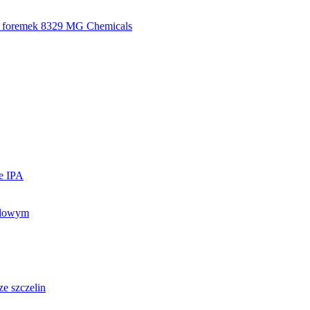
z foremek 8329 MG Chemicals
ie IPA
ylowym
e szczelin