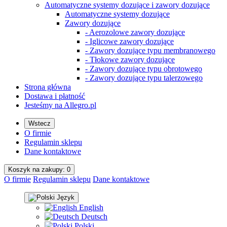
Automatyczne systemy dozujące i zawory dozujące
Automatyczne systemy dozujące
Zawory dozujące
- Aerozolowe zawory dozujące
- Iglicowe zawory dozujące
- Zawory dozujące typu membranowego
- Tłokowe zawory dozujące
- Zawory dozujące typu obrotowego
- Zawory dozujące typu talerzowego
Strona główna
Dostawa i płatność
Jesteśmy na Allegro.pl
Wstecz
O firmie
Regulamin sklepu
Dane kontaktowe
Koszyk na
zakupy
: 0
O firmie
Regulamin sklepu
Dane kontaktowe
Język
English
Deutsch
Polski