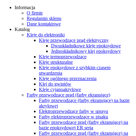
Informacja
O firmie
Regulamin sklepu
Dane kontaktowe
Katalog
Kleje do elektroniki
Kleje przewodzące prąd elektryczny
Dwuskładnikowe kleje epoksydowe
Jednoskładnikowy klej epoksydowy
Kleje termoprzewodzące
Kleje strukturalne
Kleje epoksydowe z szybkim czasem
utwardzenia
Kleje ogólnego przeznaczenia
Klej do gwintów
Kleje cyjanoakrylowe
Farby przewodzące prąd (farby ekranujące)
Farby przewodzące (farby ekranujące) na bazie
akrylowej
Elektroprzewodzące farby w sprayu
Farby elektroprzewodzące w pisaku
Farby przewodzące prąd (farby ekranujące) na
bazie epoksydowej ER seria
Farby przewodzące prąd (farby ekranujące) na