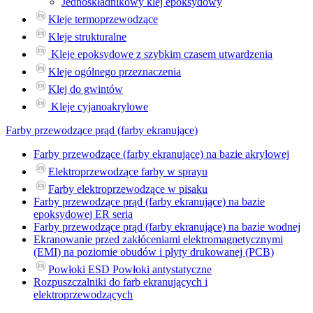
Jednoskładnikowy klej epoksydowy
Kleje termoprzewodzące
Kleje strukturalne
Kleje epoksydowe z szybkim czasem utwardzenia
Kleje ogólnego przeznaczenia
Klej do gwintów
Kleje cyjanoakrylowe
Farby przewodzące prąd (farby ekranujące)
Farby przewodzące (farby ekranujące) na bazie akrylowej
Elektroprzewodzące farby w sprayu
Farby elektroprzewodzące w pisaku
Farby przewodzące prąd (farby ekranujące) na bazie
epoksydowej ER seria
Farby przewodzące prąd (farby ekranujące) na bazie wodnej
Ekranowanie przed zakłóceniami elektromagnetycznymi
(EMI) na poziomie obudów i płyty drukowanej (PCB)
Powłoki ESD Powłoki antystatyczne
Rozpuszczalniki do farb ekranujących i
elektroprzewodzących