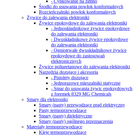
- Cynkowanie na zimno
Środki do usuwania powłok konformalnych
Rozcieńczalniki powłok konformalnych
Żywice do zalewania elektroniki
Żywice epoksydowe do zalewania elektroniki
- Jednoskładnikowe żywice epoksydowe
do zalewania elektroniki
- Dwuskładnikowe żywice epoksydowe
do zalewania elektroniki
- Ogniotrwałe dwuskładnikowe żywice
epoksydowe do zastosowań
elektronicznych
Żywice poliuretanowe do zalewania elektroniki
Narzędzia dozujące i akcesoria
- Pistolety dozujące
- Jednorazowe mieszalniki statyczne
- Smar do usuwania żywic epoksydowych
z foremek 8329 MG Chemicals
Smary dla elektroniki
Smary (pasty) przewodzące prąd elektryczny
Pasty termoprzewodzące
Smary (pasty) dielektryczne
Smary (pasty) ogólnego przeznaczenia
Materiały termoprzewodzące
Kleje termoprzewodzące