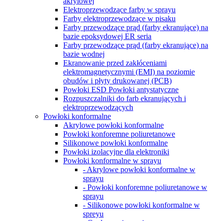
akrylowej
Elektroprzewodzące farby w sprayu
Farby elektroprzewodzące w pisaku
Farby przewodzące prąd (farby ekranujące) na
bazie epoksydowej ER seria
Farby przewodzące prąd (farby ekranujące) na
bazie wodnej
Ekranowanie przed zakłóceniami
elektromagnetycznymi (EMI) na poziomie
obudów i płyty drukowanej (PCB)
Powłoki ESD Powłoki antystatyczne
Rozpuszczalniki do farb ekranujących i
elektroprzewodzących
Powłoki konformalne
Akrylowe powłoki konformalne
Powłoki konforemne poliuretanowe
Silikonowe powłoki konformalne
Powłoki izolacyjne dla elektroniki
Powłoki konformalne w sprayu
- Akrylowe powłoki konformalne w
sprayu
- Powłoki konforemne poliuretanowe w
sprayu
- Silikonowe powłoki konformalne w
spreyu