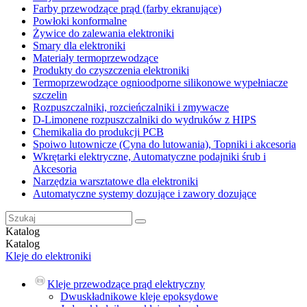
Farby przewodzące prąd (farby ekranujące)
Powłoki konformalne
Żywice do zalewania elektroniki
Smary dla elektroniki
Materiały termoprzewodzące
Produkty do czyszczenia elektroniki
Termoprzewodzące ognioodporne silikonowe wypełniacze
szczelin
Rozpuszczalniki, rozcieńczalniki i zmywacze
D-Limonene rozpuszczalniki do wydruków z HIPS
Chemikalia do produkcji PCB
Spoiwo lutownicze (Cyna do lutowania), Topniki i akcesoria
Wkrętarki elektryczne, Automatyczne podajniki śrub i
Akcesoria
Narzędzia warsztatowe dla elektroniki
Automatyczne systemy dozujące i zawory dozujące
Katalog
Katalog
Kleje do elektroniki
Kleje przewodzące prąd elektryczny
Dwuskładnikowe kleje epoksydowe