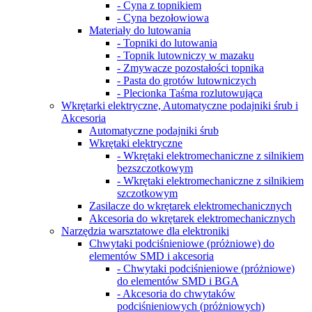
- Cyna z topnikiem
- Cyna bezołowiowa
Materiały do lutowania
- Topniki do lutowania
- Topnik lutowniczy w mazaku
- Zmywacze pozostałości topnika
- Pasta do grotów lutowniczych
- Plecionka Taśma rozlutowująca
Wkrętarki elektryczne, Automatyczne podajniki śrub i
Akcesoria
Automatyczne podajniki śrub
Wkrętaki elektryczne
- Wkrętaki elektromechaniczne z silnikiem
bezszczotkowym
- Wkrętaki elektromechaniczne z silnikiem
szczotkowym
Zasilacze do wkrętarek elektromechanicznych
Akcesoria do wkrętarek elektromechanicznych
Narzędzia warsztatowe dla elektroniki
Chwytaki podciśnieniowe (próżniowe) do
elementów SMD i akcesoria
- Chwytaki podciśnieniowe (próżniowe)
do elementów SMD i BGA
- Akcesoria do сhwytaków
podciśnieniowych (próżniowych)