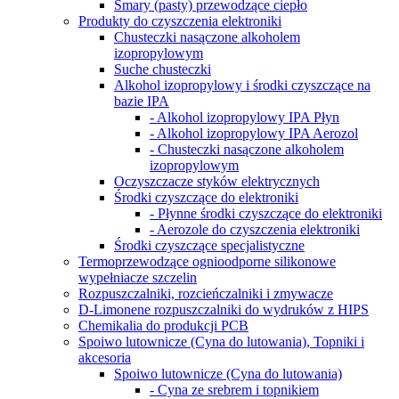
Smary (pasty) przewodzące ciepło
Produkty do czyszczenia elektroniki
Chusteczki nasączone alkoholem
izopropylowym
Suche chusteczki
Alkohol izopropylowy i środki czyszczące na
bazie IPA
- Alkohol izopropylowy IPA Płyn
- Alkohol izopropylowy IPA Aerozol
- Chusteczki nasączone alkoholem
izopropylowym
Oczyszczacze styków elektrycznych
Środki czyszczące do elektroniki
- Płynne środki czyszczące do elektroniki
- Aerozole do czyszczenia elektroniki
Środki czyszczące specjalistyczne
Termoprzewodzące ognioodporne silikonowe
wypełniacze szczelin
Rozpuszczalniki, rozcieńczalniki i zmywacze
D-Limonene rozpuszczalniki do wydruków z HIPS
Chemikalia do produkcji PCB
Spoiwo lutownicze (Cyna do lutowania), Topniki i
akcesoria
Spoiwo lutownicze (Cyna do lutowania)
- Cyna ze srebrem i topnikiem