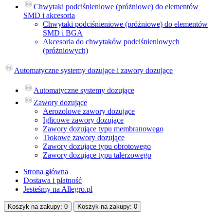
Chwytaki podciśnieniowe (próżniowe) do elementów
SMD i akcesoria
Chwytaki podciśnieniowe (próżniowe) do elementów
SMD i BGA
Akcesoria do сhwytaków podciśnieniowych
(próżniowych)
Automatyczne systemy dozujące i zawory dozujące
Automatyczne systemy dozujące
Zawory dozujące
Aerozolowe zawory dozujące
Iglicowe zawory dozujące
Zawory dozujące typu membranowego
Tłokowe zawory dozujące
Zawory dozujące typu obrotowego
Zawory dozujące typu talerzowego
Strona główna
Dostawa i płatność
Jesteśmy na Allegro.pl
Koszyk na
zakupy
: 0
Koszyk na
zakupy
: 0