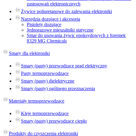
zastosowań elektronicznych
Żywice poliuretanowe do zalewania elektroniki
Narzędzia dozujące i akcesoria
Pistolety dozujące
Jednorazowe mieszalniki statyczne
Smar do usuwania żywic epoksydowych z foremek
8329 MG Chemicals
Smary dla elektroniki
Smary (pasty) przewodzące prąd elektryczny
Pasty termoprzewodzące
Smary (pasty) dielektryczne
Smary (pasty) ogólnego przeznaczenia
Materiały termoprzewodzące
Kleje termoprzewodzące
Smary (pasty) przewodzące ciepło
Produkty do czyszczenia elektroniki