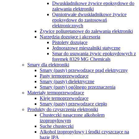
Dwuskładnikowe żywice epoksydowe do
zalewania elektroniki
Ogniotrwałe dwuskładnikowe żywice
epoksydowe do zastosowań
elektronicznych
Żywice poliuretanowe do zalewania elektroniki
Narzędzia dozujące i akcesoria
Pistolety dozujące
Jednorazowe mieszalniki statyczne
Smar do usuwania żywic epoksydowych z
foremek 8329 MG Chemicals
Smary dla elektroniki
Smary (pasty) przewodzące prąd elektryczny
Pasty termoprzewodzące
Smary (pasty) dielektryczne
Smary (pasty) ogólnego przeznaczenia
Materiały termoprzewodzące
Kleje termoprzewodzące
Smary (pasty) przewodzące ciepło
Produkty do czyszczenia elektroniki
Chusteczki nasączone alkoholem
izopropylowym
Suche chusteczki
Alkohol izopropylowy i środki czyszczące na
bazie IPA