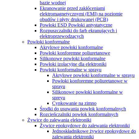
bazie wodnej
Ekranowanie przed zakłóceniami
elektromagnetycznymi (EMI) na poziomie
obudów i płyty drukowanej (PCB)
Powłoki ESD Powłoki antystatyczne
Rozpuszczalniki do farb ekranujących i
elektroprzewodzących
Powłoki konformalne
Akrylowe powłoki konformalne
Powłoki konforemne poliuretanowe
Silikonowe powłoki konformalne
Powłoki izolacyjne dla elektroniki
Powłoki konformalne w sprayu
Akrylowe powłoki konformalne w sprayu
Powłoki konforemne poliuretanowe w
sprayu
Silikonowe powłoki konformalne w
spreyu
Cynkowanie na zimno
Środki do usuwania powłok konformalnych
Rozcieńczalniki powłok konformalnych
Żywice do zalewania elektroniki
Żywice epoksydowe do zalewania elektroniki
Jednoskładnikowe żywice epoksydowe do
zalewania elektroniki