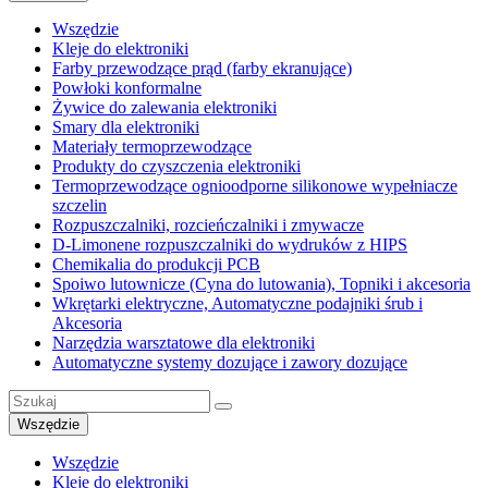
Wszędzie
Kleje do elektroniki
Farby przewodzące prąd (farby ekranujące)
Powłoki konformalne
Żywice do zalewania elektroniki
Smary dla elektroniki
Materiały termoprzewodzące
Produkty do czyszczenia elektroniki
Termoprzewodzące ognioodporne silikonowe wypełniacze
szczelin
Rozpuszczalniki, rozcieńczalniki i zmywacze
D-Limonene rozpuszczalniki do wydruków z HIPS
Chemikalia do produkcji PCB
Spoiwo lutownicze (Cyna do lutowania), Topniki i akcesoria
Wkrętarki elektryczne, Automatyczne podajniki śrub i
Akcesoria
Narzędzia warsztatowe dla elektroniki
Automatyczne systemy dozujące i zawory dozujące
Wszędzie
Wszędzie
Kleje do elektroniki