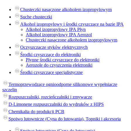
Chusteczki nasączone alkoholem izopropylowym
Suche chusteczki
Alkohol izopropylowy i środki czyszczące na bazie IPA
Alkohol izopropylowy IPA Płyn
Alkohol izopropylowy IPA Aerozol
Chusteczki nasączone alkoholem izopropylowym
Oczyszczacze styków elektrycznych
Środki czyszczące do elektroniki
Płynne środki czyszczące do elektroniki
Aerozole do czyszczenia elektroniki
Środki czyszczące specjalistyczne
Termoprzewodzące ognioodporne silikonowe wypełniacze
szczelin
Rozpuszczalniki, rozcieńczalniki i zmywacze
D-Limonene rozpuszczalniki do wydruków z HIPS
Chemikalia do produkcji PCB
Spoiwo lutownicze (Cyna do lutowania), Topniki i akcesoria
Spoiwo lutownicze (Cyna do lutowania)