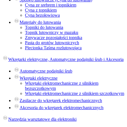
Cyna ze srebrem i topnikiem
Cyna z topnikiem
Cyna bezołowiowa
Materiały do lutowania
Topniki do lutowania
Topnik lutowniczy w mazaku
Zmywacze pozostałości topnika
Pasta do grotów lutowniczych
Plecionka Taśma rozlutowująca
Wkrętarki elektryczne, Automatyczne podajniki śrub i Akcesoria
Automatyczne podajniki śrub
Wkrętaki elektryczne
Wkrętaki elektromechaniczne z silnikiem
bezszczotkowym
Wkrętaki elektromechaniczne z silnikiem szczotkowym
Zasilacze do wkrętarek elektromechanicznych
Akcesoria do wkrętarek elektromechanicznych
Narzędzia warsztatowe dla elektroniki