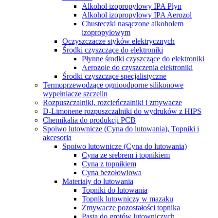
Alkohol izopropylowy IPA Płyn
Alkohol izopropylowy IPA Aerozol
Chusteczki nasączone alkoholem
izopropylowym
Oczyszczacze styków elektrycznych
Środki czyszczące do elektroniki
Płynne środki czyszczące do elektroniki
Aerozole do czyszczenia elektroniki
Środki czyszczące specjalistyczne
Termoprzewodzące ognioodporne silikonowe
wypełniacze szczelin
Rozpuszczalniki, rozcieńczalniki i zmywacze
D-Limonene rozpuszczalniki do wydruków z HIPS
Chemikalia do produkcji PCB
Spoiwo lutownicze (Cyna do lutowania), Topniki i
akcesoria
Spoiwo lutownicze (Cyna do lutowania)
Cyna ze srebrem i topnikiem
Cyna z topnikiem
Cyna bezołowiowa
Materiały do lutowania
Topniki do lutowania
Topnik lutowniczy w mazaku
Zmywacze pozostałości topnika
Pasta do grotów lutowniczych