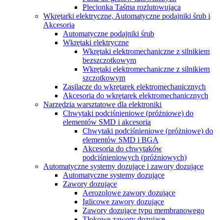
Plecionka Taśma rozlutowująca
Wkrętarki elektryczne, Automatyczne podajniki śrub i
Akcesoria
Automatyczne podajniki śrub
Wkrętaki elektryczne
Wkrętaki elektromechaniczne z silnikiem
bezszczotkowym
Wkrętaki elektromechaniczne z silnikiem
szczotkowym
Zasilacze do wkrętarek elektromechanicznych
Akcesoria do wkrętarek elektromechanicznych
Narzędzia warsztatowe dla elektroniki
Chwytaki podciśnieniowe (próżniowe) do
elementów SMD i akcesoria
Chwytaki podciśnieniowe (próżniowe) do
elementów SMD i BGA
Akcesoria do сhwytaków
podciśnieniowych (próżniowych)
Automatyczne systemy dozujące i zawory dozujące
Automatyczne systemy dozujące
Zawory dozujące
Aerozolowe zawory dozujące
Iglicowe zawory dozujące
Zawory dozujące typu membranowego
Tłokowe zawory dozujące