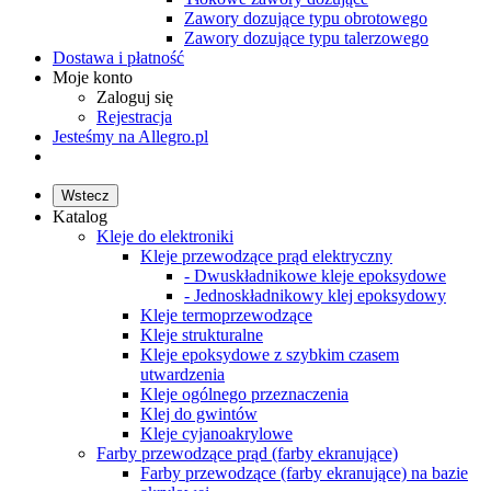
Zawory dozujące typu obrotowego
Zawory dozujące typu talerzowego
Dostawa i płatność
Moje konto
Zaloguj się
Rejestracja
Jesteśmy na Allegro.pl
Wstecz
Katalog
Kleje do elektroniki
Kleje przewodzące prąd elektryczny
- Dwuskładnikowe kleje epoksydowe
- Jednoskładnikowy klej epoksydowy
Kleje termoprzewodzące
Kleje strukturalne
Kleje epoksydowe z szybkim czasem
utwardzenia
Kleje ogólnego przeznaczenia
Klej do gwintów
Kleje cyjanoakrylowe
Farby przewodzące prąd (farby ekranujące)
Farby przewodzące (farby ekranujące) na bazie