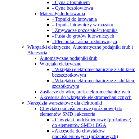
- Cyna z topnikiem
- Cyna bezołowiowa
Materiały do lutowania
- Topniki do lutowania
- Topnik lutowniczy w mazaku
- Zmywacze pozostałości topnika
- Pasta do grotów lutowniczych
- Plecionka Taśma rozlutowująca
Wkrętarki elektryczne, Automatyczne podajniki śrub i
Akcesoria
Automatyczne podajniki śrub
Wkrętaki elektryczne
- Wkrętaki elektromechaniczne z silnikiem
bezszczotkowym
- Wkrętaki elektromechaniczne z silnikiem
szczotkowym
Zasilacze do wkrętarek elektromechanicznych
Akcesoria do wkrętarek elektromechanicznych
Narzędzia warsztatowe dla elektroniki
Chwytaki podciśnieniowe (próżniowe) do
elementów SMD i akcesoria
- Chwytaki podciśnieniowe (próżniowe)
do elementów SMD i BGA
- Akcesoria do сhwytaków
podciśnieniowych (próżniowych)