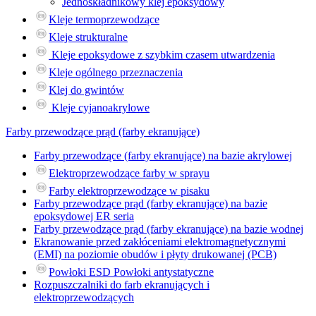
Jednoskładnikowy klej epoksydowy
Kleje termoprzewodzące
Kleje strukturalne
Kleje epoksydowe z szybkim czasem utwardzenia
Kleje ogólnego przeznaczenia
Klej do gwintów
Kleje cyjanoakrylowe
Farby przewodzące prąd (farby ekranujące)
Farby przewodzące (farby ekranujące) na bazie akrylowej
Elektroprzewodzące farby w sprayu
Farby elektroprzewodzące w pisaku
Farby przewodzące prąd (farby ekranujące) na bazie
epoksydowej ER seria
Farby przewodzące prąd (farby ekranujące) na bazie wodnej
Ekranowanie przed zakłóceniami elektromagnetycznymi
(EMI) na poziomie obudów i płyty drukowanej (PCB)
Powłoki ESD Powłoki antystatyczne
Rozpuszczalniki do farb ekranujących i
elektroprzewodzących