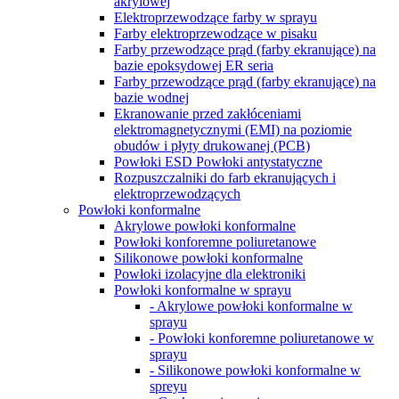
akrylowej
Elektroprzewodzące farby w sprayu
Farby elektroprzewodzące w pisaku
Farby przewodzące prąd (farby ekranujące) na
bazie epoksydowej ER seria
Farby przewodzące prąd (farby ekranujące) na
bazie wodnej
Ekranowanie przed zakłóceniami
elektromagnetycznymi (EMI) na poziomie
obudów i płyty drukowanej (PCB)
Powłoki ESD Powłoki antystatyczne
Rozpuszczalniki do farb ekranujących i
elektroprzewodzących
Powłoki konformalne
Akrylowe powłoki konformalne
Powłoki konforemne poliuretanowe
Silikonowe powłoki konformalne
Powłoki izolacyjne dla elektroniki
Powłoki konformalne w sprayu
- Akrylowe powłoki konformalne w
sprayu
- Powłoki konforemne poliuretanowe w
sprayu
- Silikonowe powłoki konformalne w
spreyu