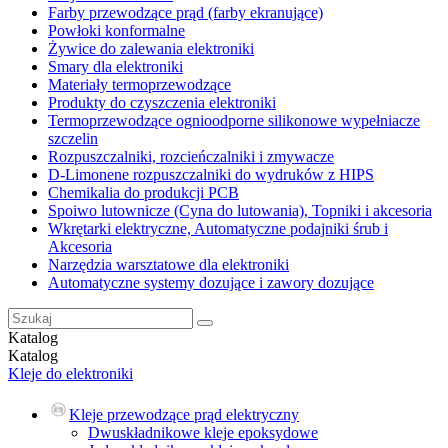
Farby przewodzące prąd (farby ekranujące)
Powłoki konformalne
Żywice do zalewania elektroniki
Smary dla elektroniki
Materiały termoprzewodzące
Produkty do czyszczenia elektroniki
Termoprzewodzące ognioodporne silikonowe wypełniacze
szczelin
Rozpuszczalniki, rozcieńczalniki i zmywacze
D-Limonene rozpuszczalniki do wydruków z HIPS
Chemikalia do produkcji PCB
Spoiwo lutownicze (Cyna do lutowania), Topniki i akcesoria
Wkrętarki elektryczne, Automatyczne podajniki śrub i
Akcesoria
Narzędzia warsztatowe dla elektroniki
Automatyczne systemy dozujące i zawory dozujące
Katalog
Katalog
Kleje do elektroniki
Kleje przewodzące prąd elektryczny
Dwuskładnikowe kleje epoksydowe