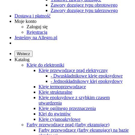
Zawory dozujące typu obrotowego
Zawory dozujące typu talerzowego
Dostawa i płatność
Moje konto
Zaloguj się
Rejestracja
Jesteśmy na Allegro.pl
Wstecz
Katalog
Kleje do elektroniki
Kleje przewodzące prąd elektryczny
- Dwuskładnikowe kleje epoksydowe
- Jednoskładnikowy klej epoksydowy
Kleje termoprzewodzące
Kleje strukturalne
Kleje epoksydowe z szybkim czasem
utwardzenia
Kleje ogólnego przeznaczenia
Klej do gwintów
Kleje cyjanoakrylowe
Farby przewodzące prąd (farby ekranujące)
Farby przewodzące (farby ekranujące) na bazie