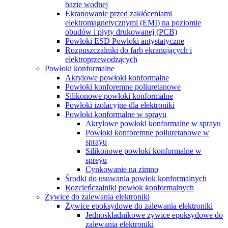
bazie wodnej
Ekranowanie przed zakłóceniami
elektromagnetycznymi (EMI) na poziomie
obudów i płyty drukowanej (PCB)
Powłoki ESD Powłoki antystatyczne
Rozpuszczalniki do farb ekranujących i
elektroprzewodzących
Powłoki konformalne
Akrylowe powłoki konformalne
Powłoki konforemne poliuretanowe
Silikonowe powłoki konformalne
Powłoki izolacyjne dla elektroniki
Powłoki konformalne w sprayu
Akrylowe powłoki konformalne w sprayu
Powłoki konforemne poliuretanowe w
sprayu
Silikonowe powłoki konformalne w
spreyu
Cynkowanie na zimno
Środki do usuwania powłok konformalnych
Rozcieńczalniki powłok konformalnych
Żywice do zalewania elektroniki
Żywice epoksydowe do zalewania elektroniki
Jednoskładnikowe żywice epoksydowe do
zalewania elektroniki