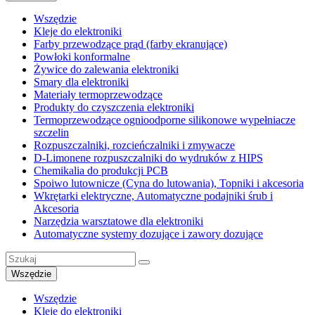
Wszędzie
Kleje do elektroniki
Farby przewodzące prąd (farby ekranujące)
Powłoki konformalne
Żywice do zalewania elektroniki
Smary dla elektroniki
Materiały termoprzewodzące
Produkty do czyszczenia elektroniki
Termoprzewodzące ognioodporne silikonowe wypełniacze
szczelin
Rozpuszczalniki, rozcieńczalniki i zmywacze
D-Limonene rozpuszczalniki do wydruków z HIPS
Chemikalia do produkcji PCB
Spoiwo lutownicze (Cyna do lutowania), Topniki i akcesoria
Wkrętarki elektryczne, Automatyczne podajniki śrub i
Akcesoria
Narzędzia warsztatowe dla elektroniki
Automatyczne systemy dozujące i zawory dozujące
Wszędzie
Wszędzie
Kleje do elektroniki