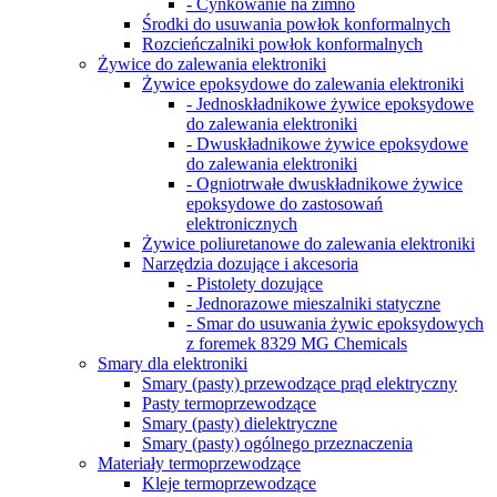
- Cynkowanie na zimno
Środki do usuwania powłok konformalnych
Rozcieńczalniki powłok konformalnych
Żywice do zalewania elektroniki
Żywice epoksydowe do zalewania elektroniki
- Jednoskładnikowe żywice epoksydowe
do zalewania elektroniki
- Dwuskładnikowe żywice epoksydowe
do zalewania elektroniki
- Ogniotrwałe dwuskładnikowe żywice
epoksydowe do zastosowań
elektronicznych
Żywice poliuretanowe do zalewania elektroniki
Narzędzia dozujące i akcesoria
- Pistolety dozujące
- Jednorazowe mieszalniki statyczne
- Smar do usuwania żywic epoksydowych
z foremek 8329 MG Chemicals
Smary dla elektroniki
Smary (pasty) przewodzące prąd elektryczny
Pasty termoprzewodzące
Smary (pasty) dielektryczne
Smary (pasty) ogólnego przeznaczenia
Materiały termoprzewodzące
Kleje termoprzewodzące