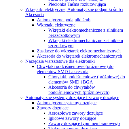
Plecionka Taśma rozlutowująca
Wkrętarki elektryczne, Automatyczne podajniki śrub i
Akcesoria
Automatyczne podajniki śrub
Wkrętaki elektryczne
Wkrętaki elektromechaniczne z silnikiem
bezszczotkowym
Wkrętaki elektromechaniczne z silnikiem
szczotkowym
Zasilacze do wkrętarek elektromechanicznych
Akcesoria do wkrętarek elektromechanicznych
Narzędzia warsztatowe dla elektroniki
Chwytaki podciśnieniowe (próżniowe) do
elementów SMD i akcesoria
Chwytaki podciśnieniowe (próżniowe) do
elementów SMD i BGA
Akcesoria do сhwytaków
podciśnieniowych (próżniowych)
Automatyczne systemy dozujące i zawory dozujące
Automatyczne systemy dozujące
Zawory dozujące
Aerozolowe zawory dozujące
Iglicowe zawory dozujące
Zawory dozujące typu membranowego
Tłokowe zawory dozujące