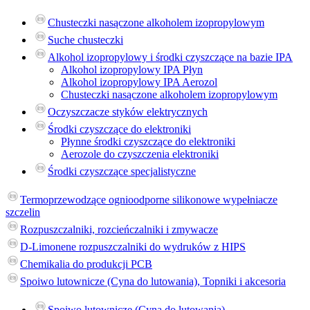
Chusteczki nasączone alkoholem izopropylowym
Suche chusteczki
Alkohol izopropylowy i środki czyszczące na bazie IPA
Alkohol izopropylowy IPA Płyn
Alkohol izopropylowy IPA Aerozol
Chusteczki nasączone alkoholem izopropylowym
Oczyszczacze styków elektrycznych
Środki czyszczące do elektroniki
Płynne środki czyszczące do elektroniki
Aerozole do czyszczenia elektroniki
Środki czyszczące specjalistyczne
Termoprzewodzące ognioodporne silikonowe wypełniacze
szczelin
Rozpuszczalniki, rozcieńczalniki i zmywacze
D-Limonene rozpuszczalniki do wydruków z HIPS
Chemikalia do produkcji PCB
Spoiwo lutownicze (Cyna do lutowania), Topniki i akcesoria
Spoiwo lutownicze (Cyna do lutowania)