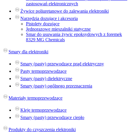
zastosowań elektronicznych
Żywice poliuretanowe do zalewania elektroniki
Narzędzia dozujące i akcesoria
Pistolety dozujące
Jednorazowe mieszalniki statyczne
Smar do usuwania żywic epoksydowych z foremek
8329 MG Chemicals
Smary dla elektroniki
Smary (pasty) przewodzące prąd elektryczny
Pasty termoprzewodzące
Smary (pasty) dielektryczne
Smary (pasty) ogólnego przeznaczenia
Materiały termoprzewodzące
Kleje termoprzewodzące
Smary (pasty) przewodzące ciepło
Produkty do czyszczenia elektroniki