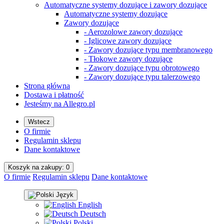
Automatyczne systemy dozujące i zawory dozujące
Automatyczne systemy dozujące
Zawory dozujące
- Aerozolowe zawory dozujące
- Iglicowe zawory dozujące
- Zawory dozujące typu membranowego
- Tłokowe zawory dozujące
- Zawory dozujące typu obrotowego
- Zawory dozujące typu talerzowego
Strona główna
Dostawa i płatność
Jesteśmy na Allegro.pl
Wstecz
O firmie
Regulamin sklepu
Dane kontaktowe
Koszyk na
zakupy
: 0
O firmie
Regulamin sklepu
Dane kontaktowe
Język
English
Deutsch
Polski