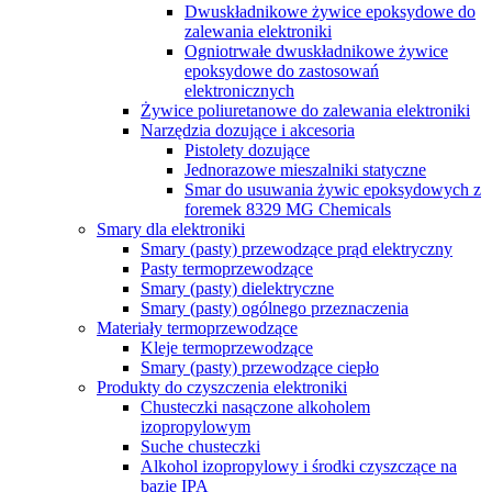
Dwuskładnikowe żywice epoksydowe do
zalewania elektroniki
Ogniotrwałe dwuskładnikowe żywice
epoksydowe do zastosowań
elektronicznych
Żywice poliuretanowe do zalewania elektroniki
Narzędzia dozujące i akcesoria
Pistolety dozujące
Jednorazowe mieszalniki statyczne
Smar do usuwania żywic epoksydowych z
foremek 8329 MG Chemicals
Smary dla elektroniki
Smary (pasty) przewodzące prąd elektryczny
Pasty termoprzewodzące
Smary (pasty) dielektryczne
Smary (pasty) ogólnego przeznaczenia
Materiały termoprzewodzące
Kleje termoprzewodzące
Smary (pasty) przewodzące ciepło
Produkty do czyszczenia elektroniki
Chusteczki nasączone alkoholem
izopropylowym
Suche chusteczki
Alkohol izopropylowy i środki czyszczące na
bazie IPA