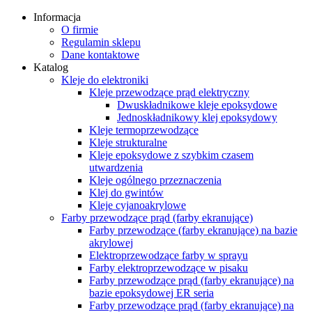
Informacja
O firmie
Regulamin sklepu
Dane kontaktowe
Katalog
Kleje do elektroniki
Kleje przewodzące prąd elektryczny
Dwuskładnikowe kleje epoksydowe
Jednoskładnikowy klej epoksydowy
Kleje termoprzewodzące
Kleje strukturalne
Kleje epoksydowe z szybkim czasem
utwardzenia
Kleje ogólnego przeznaczenia
Klej do gwintów
Kleje cyjanoakrylowe
Farby przewodzące prąd (farby ekranujące)
Farby przewodzące (farby ekranujące) na bazie
akrylowej
Elektroprzewodzące farby w sprayu
Farby elektroprzewodzące w pisaku
Farby przewodzące prąd (farby ekranujące) na
bazie epoksydowej ER seria
Farby przewodzące prąd (farby ekranujące) na