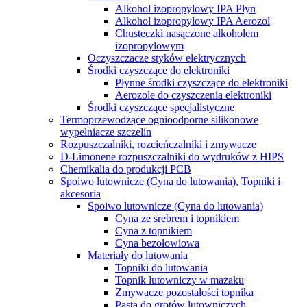
Alkohol izopropylowy IPA Płyn
Alkohol izopropylowy IPA Aerozol
Chusteczki nasączone alkoholem
izopropylowym
Oczyszczacze styków elektrycznych
Środki czyszczące do elektroniki
Płynne środki czyszczące do elektroniki
Aerozole do czyszczenia elektroniki
Środki czyszczące specjalistyczne
Termoprzewodzące ognioodporne silikonowe
wypełniacze szczelin
Rozpuszczalniki, rozcieńczalniki i zmywacze
D-Limonene rozpuszczalniki do wydruków z HIPS
Chemikalia do produkcji PCB
Spoiwo lutownicze (Cyna do lutowania), Topniki i
akcesoria
Spoiwo lutownicze (Cyna do lutowania)
Cyna ze srebrem i topnikiem
Cyna z topnikiem
Cyna bezołowiowa
Materiały do lutowania
Topniki do lutowania
Topnik lutowniczy w mazaku
Zmywacze pozostałości topnika
Pasta do grotów lutowniczych