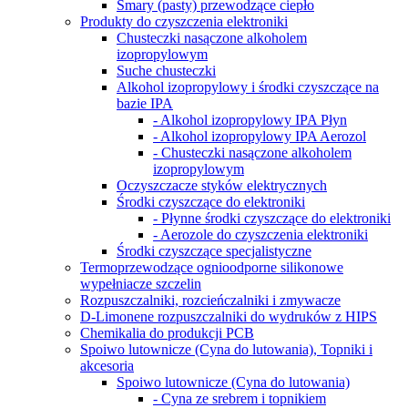
Smary (pasty) przewodzące ciepło
Produkty do czyszczenia elektroniki
Chusteczki nasączone alkoholem
izopropylowym
Suche chusteczki
Alkohol izopropylowy i środki czyszczące na
bazie IPA
- Alkohol izopropylowy IPA Płyn
- Alkohol izopropylowy IPA Aerozol
- Chusteczki nasączone alkoholem
izopropylowym
Oczyszczacze styków elektrycznych
Środki czyszczące do elektroniki
- Płynne środki czyszczące do elektroniki
- Aerozole do czyszczenia elektroniki
Środki czyszczące specjalistyczne
Termoprzewodzące ognioodporne silikonowe
wypełniacze szczelin
Rozpuszczalniki, rozcieńczalniki i zmywacze
D-Limonene rozpuszczalniki do wydruków z HIPS
Chemikalia do produkcji PCB
Spoiwo lutownicze (Cyna do lutowania), Topniki i
akcesoria
Spoiwo lutownicze (Cyna do lutowania)
- Cyna ze srebrem i topnikiem