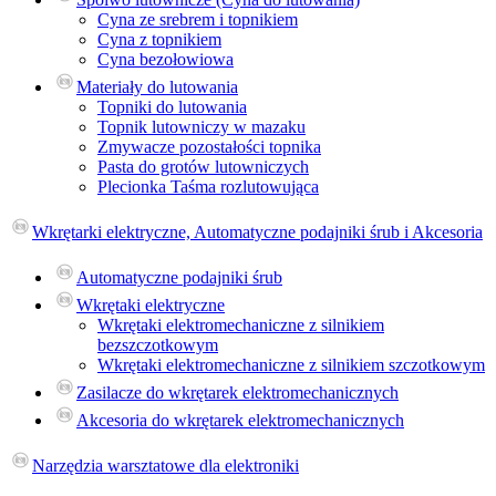
Cyna ze srebrem i topnikiem
Cyna z topnikiem
Cyna bezołowiowa
Materiały do lutowania
Topniki do lutowania
Topnik lutowniczy w mazaku
Zmywacze pozostałości topnika
Pasta do grotów lutowniczych
Plecionka Taśma rozlutowująca
Wkrętarki elektryczne, Automatyczne podajniki śrub i Akcesoria
Automatyczne podajniki śrub
Wkrętaki elektryczne
Wkrętaki elektromechaniczne z silnikiem
bezszczotkowym
Wkrętaki elektromechaniczne z silnikiem szczotkowym
Zasilacze do wkrętarek elektromechanicznych
Akcesoria do wkrętarek elektromechanicznych
Narzędzia warsztatowe dla elektroniki