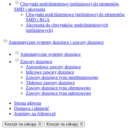
Chwytaki podciśnieniowe (próżniowe) do elementów
SMD i akcesoria
Chwytaki podciśnieniowe (próżniowe) do elementów
SMD i BGA
Akcesoria do сhwytaków podciśnieniowych
(próżniowych)
Automatyczne systemy dozujące i zawory dozujące
Automatyczne systemy dozujące
Zawory dozujące
Aerozolowe zawory dozujące
Iglicowe zawory dozujące
Zawory dozujące typu membranowego
Tłokowe zawory dozujące
Zawory dozujące typu obrotowego
Zawory dozujące typu talerzowego
Strona główna
Dostawa i płatność
Jesteśmy na Allegro.pl
Koszyk na
zakupy
: 0
Koszyk na
zakupy
: 0