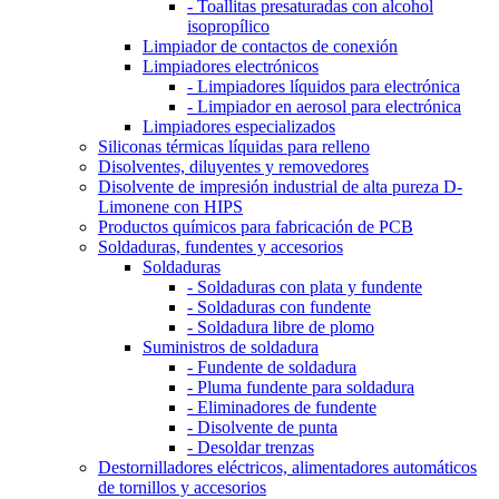
- Toallitas presaturadas con alcohol
isopropílico
Limpiador de contactos de conexión
Limpiadores electrónicos
- Limpiadores líquidos para electrónica
- Limpiador en aerosol para electrónica
Limpiadores especializados
Siliconas térmicas líquidas para relleno
Disolventes, diluyentes y removedores
Disolvente de impresión industrial de alta pureza D-
Limonene con HIPS
Productos químicos para fabricación de PCB
Soldaduras, fundentes y accesorios
Soldaduras
- Soldaduras con plata y fundente
- Soldaduras con fundente
- Soldadura libre de plomo
Suministros de soldadura
- Fundente de soldadura
- Pluma fundente para soldadura
- Eliminadores de fundente
- Disolvente de punta
- Desoldar trenzas
Destornilladores eléctricos, alimentadores automáticos
de tornillos y accesorios