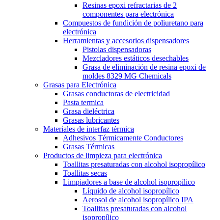
Resinas epoxi refractarias de 2
componentes para electrónica
Compuestos de fundición de poliuretano para
electrónica
Herramientas y accesorios dispensadores
Pistolas dispensadoras
Mezcladores estáticos desechables
Grasa de eliminación de resina epoxi de
moldes 8329 MG Chemicals
Grasas para Electrónica
Grasas conductoras de electricidad
Pasta termica
Grasa dieléctrica
Grasas lubricantes
Materiales de interfaz térmica
Adhesivos Térmicamente Conductores
Grasas Térmicas
Productos de limpieza para electrónica
Toallitas presaturadas con alcohol isopropílico
Toallitas secas
Limpiadores a base de alcohol isopropílico
Líquido de alcohol isopropílico
Aerosol de alcohol isopropílico IPA
Toallitas presaturadas con alcohol
isopropílico