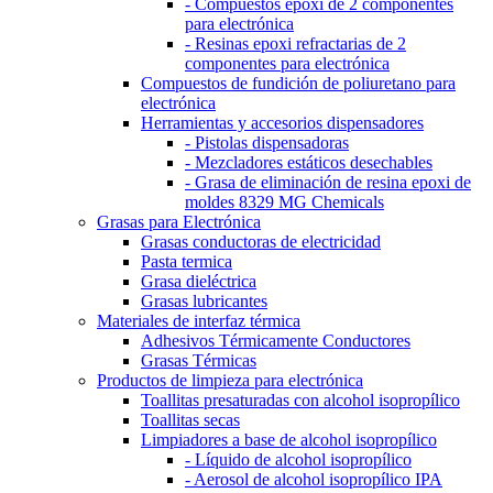
- Compuestos epoxi de 2 componentes
para electrónica
- Resinas epoxi refractarias de 2
componentes para electrónica
Compuestos de fundición de poliuretano para
electrónica
Herramientas y accesorios dispensadores
- Pistolas dispensadoras
- Mezcladores estáticos desechables
- Grasa de eliminación de resina epoxi de
moldes 8329 MG Chemicals
Grasas para Electrónica
Grasas conductoras de electricidad
Pasta termica
Grasa dieléctrica
Grasas lubricantes
Materiales de interfaz térmica
Adhesivos Térmicamente Conductores
Grasas Térmicas
Productos de limpieza para electrónica
Toallitas presaturadas con alcohol isopropílico
Toallitas secas
Limpiadores a base de alcohol isopropílico
- Líquido de alcohol isopropílico
- Aerosol de alcohol isopropílico IPA