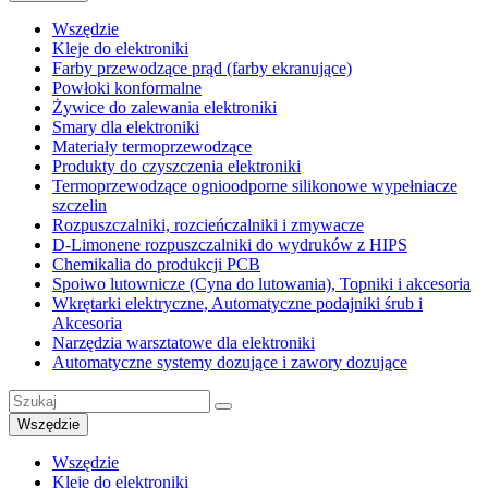
Wszędzie
Kleje do elektroniki
Farby przewodzące prąd (farby ekranujące)
Powłoki konformalne
Żywice do zalewania elektroniki
Smary dla elektroniki
Materiały termoprzewodzące
Produkty do czyszczenia elektroniki
Termoprzewodzące ognioodporne silikonowe wypełniacze
szczelin
Rozpuszczalniki, rozcieńczalniki i zmywacze
D-Limonene rozpuszczalniki do wydruków z HIPS
Chemikalia do produkcji PCB
Spoiwo lutownicze (Cyna do lutowania), Topniki i akcesoria
Wkrętarki elektryczne, Automatyczne podajniki śrub i
Akcesoria
Narzędzia warsztatowe dla elektroniki
Automatyczne systemy dozujące i zawory dozujące
Wszędzie
Wszędzie
Kleje do elektroniki