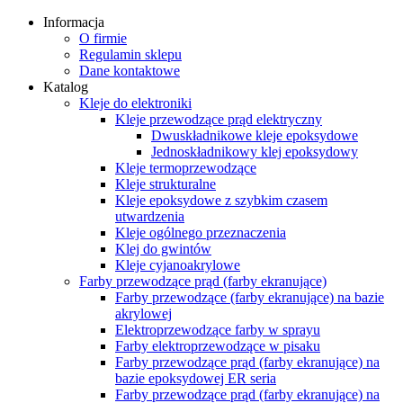
Informacja
O firmie
Regulamin sklepu
Dane kontaktowe
Katalog
Kleje do elektroniki
Kleje przewodzące prąd elektryczny
Dwuskładnikowe kleje epoksydowe
Jednoskładnikowy klej epoksydowy
Kleje termoprzewodzące
Kleje strukturalne
Kleje epoksydowe z szybkim czasem
utwardzenia
Kleje ogólnego przeznaczenia
Klej do gwintów
Kleje cyjanoakrylowe
Farby przewodzące prąd (farby ekranujące)
Farby przewodzące (farby ekranujące) na bazie
akrylowej
Elektroprzewodzące farby w sprayu
Farby elektroprzewodzące w pisaku
Farby przewodzące prąd (farby ekranujące) na
bazie epoksydowej ER seria
Farby przewodzące prąd (farby ekranujące) na