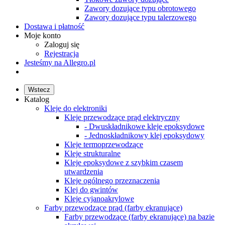
Zawory dozujące typu obrotowego
Zawory dozujące typu talerzowego
Dostawa i płatność
Moje konto
Zaloguj się
Rejestracja
Jesteśmy na Allegro.pl
Wstecz
Katalog
Kleje do elektroniki
Kleje przewodzące prąd elektryczny
- Dwuskładnikowe kleje epoksydowe
- Jednoskładnikowy klej epoksydowy
Kleje termoprzewodzące
Kleje strukturalne
Kleje epoksydowe z szybkim czasem
utwardzenia
Kleje ogólnego przeznaczenia
Klej do gwintów
Kleje cyjanoakrylowe
Farby przewodzące prąd (farby ekranujące)
Farby przewodzące (farby ekranujące) na bazie