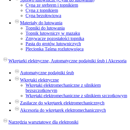
Cyna ze srebrem i topnikiem
Cyna z topnikiem
Cyna bezołowiowa
Materiały do lutowania
Topniki do lutowania
Topnik lutowniczy w mazaku
Zmywacze pozostałości topnika
Pasta do grotów lutowniczych
Plecionka Taśma rozlutowująca
Wkrętarki elektryczne, Automatyczne podajniki śrub i Akcesoria
Automatyczne podajniki śrub
Wkrętaki elektryczne
Wkrętaki elektromechaniczne z silnikiem
bezszczotkowym
Wkrętaki elektromechaniczne z silnikiem szczotkowym
Zasilacze do wkrętarek elektromechanicznych
Akcesoria do wkrętarek elektromechanicznych
Narzędzia warsztatowe dla elektroniki