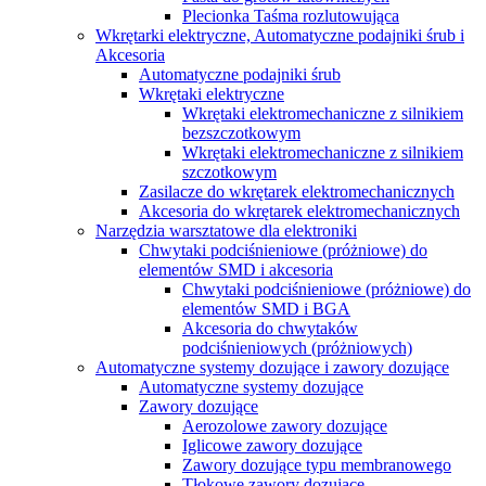
Plecionka Taśma rozlutowująca
Wkrętarki elektryczne, Automatyczne podajniki śrub i
Akcesoria
Automatyczne podajniki śrub
Wkrętaki elektryczne
Wkrętaki elektromechaniczne z silnikiem
bezszczotkowym
Wkrętaki elektromechaniczne z silnikiem
szczotkowym
Zasilacze do wkrętarek elektromechanicznych
Akcesoria do wkrętarek elektromechanicznych
Narzędzia warsztatowe dla elektroniki
Chwytaki podciśnieniowe (próżniowe) do
elementów SMD i akcesoria
Chwytaki podciśnieniowe (próżniowe) do
elementów SMD i BGA
Akcesoria do сhwytaków
podciśnieniowych (próżniowych)
Automatyczne systemy dozujące i zawory dozujące
Automatyczne systemy dozujące
Zawory dozujące
Aerozolowe zawory dozujące
Iglicowe zawory dozujące
Zawory dozujące typu membranowego
Tłokowe zawory dozujące