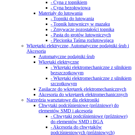
- Cyna z topnikiem
- Cyna bezołowiowa
Materiały do lutowania
- Topniki do lutowania
- Topnik lutowniczy w mazaku
- Zmywacze pozostałości topnika
- Pasta do grotów lutowniczych
- Plecionka Taśma rozlutowująca
Wkrętarki elektryczne, Automatyczne podajniki śrub i
Akcesoria
Automatyczne podajniki śrub
Wkrętaki elektryczne
- Wkrętaki elektromechaniczne z silnikiem
bezszczotkowym
- Wkrętaki elektromechaniczne z silnikiem
szczotkowym
Zasilacze do wkrętarek elektromechanicznych
Akcesoria do wkrętarek elektromechanicznych
Narzędzia warsztatowe dla elektroniki
Chwytaki podciśnieniowe (próżniowe) do
elementów SMD i akcesoria
- Chwytaki podciśnieniowe (próżniowe)
do elementów SMD i BGA
- Akcesoria do сhwytaków
podciśnieniowych (próżniowych)