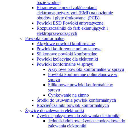
bazie wodnej
Ekranowanie przed zakłóceniami
elektromagnetycznymi (EMI) na poziomie
obudów i płyty drukowanej (PCB)
Powłoki ESD Powłoki antystatyczne
Rozpuszczalniki do farb ekranujących i
elektroprzewodzących
Powłoki konformalne
Akrylowe powłoki konformalne
Powłoki konforemne poliuretanowe
Silikonowe powłoki konformalne
Powłoki izolacyjne dla elektroniki
Powłoki konformalne w sprayu
Akrylowe powłoki konformalne w sprayu
Powłoki konforemne poliuretanowe w
sprayu
Silikonowe powłoki konformalne w
spreyu
Cynkowanie na zimno
Środki do usuwania powłok konformalnych
Rozcieńczalniki powłok konformalnych
Żywice do zalewania elektroniki
Żywice epoksydowe do zalewania elektroniki
Jednoskładnikowe żywice epoksydowe do
zalewania elektroniki