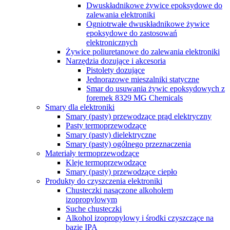
Dwuskładnikowe żywice epoksydowe do
zalewania elektroniki
Ogniotrwałe dwuskładnikowe żywice
epoksydowe do zastosowań
elektronicznych
Żywice poliuretanowe do zalewania elektroniki
Narzędzia dozujące i akcesoria
Pistolety dozujące
Jednorazowe mieszalniki statyczne
Smar do usuwania żywic epoksydowych z
foremek 8329 MG Chemicals
Smary dla elektroniki
Smary (pasty) przewodzące prąd elektryczny
Pasty termoprzewodzące
Smary (pasty) dielektryczne
Smary (pasty) ogólnego przeznaczenia
Materiały termoprzewodzące
Kleje termoprzewodzące
Smary (pasty) przewodzące ciepło
Produkty do czyszczenia elektroniki
Chusteczki nasączone alkoholem
izopropylowym
Suche chusteczki
Alkohol izopropylowy i środki czyszczące na
bazie IPA