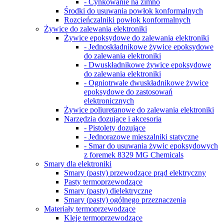
- Cynkowanie na zimno
Środki do usuwania powłok konformalnych
Rozcieńczalniki powłok konformalnych
Żywice do zalewania elektroniki
Żywice epoksydowe do zalewania elektroniki
- Jednoskładnikowe żywice epoksydowe
do zalewania elektroniki
- Dwuskładnikowe żywice epoksydowe
do zalewania elektroniki
- Ogniotrwałe dwuskładnikowe żywice
epoksydowe do zastosowań
elektronicznych
Żywice poliuretanowe do zalewania elektroniki
Narzędzia dozujące i akcesoria
- Pistolety dozujące
- Jednorazowe mieszalniki statyczne
- Smar do usuwania żywic epoksydowych
z foremek 8329 MG Chemicals
Smary dla elektroniki
Smary (pasty) przewodzące prąd elektryczny
Pasty termoprzewodzące
Smary (pasty) dielektryczne
Smary (pasty) ogólnego przeznaczenia
Materiały termoprzewodzące
Kleje termoprzewodzące