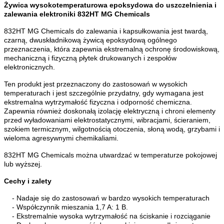
Żywica wysokotemperaturowa epoksydowa do uszczelnienia i
zalewania elektroniki 832HT MG Chemicals
832HT MG Chemicals do zalewania i kapsułkowania jest twardą,
czarną, dwuskładnikową żywicą epoksydową ogólnego
przeznaczenia, która zapewnia ekstremalną ochronę środowiskową,
mechaniczną i fizyczną płytek drukowanych i zespołów
elektronicznych.
Ten produkt jest przeznaczony do zastosowań w wysokich
temperaturach i jest szczególnie przydatny, gdy wymagana jest
ekstremalna wytrzymałość fizyczna i odporność chemiczna.
Zapewnia również doskonałą izolację elektryczną i chroni elementy
przed wyładowaniami elektrostatycznymi, wibracjami, ścieraniem,
szokiem termicznym, wilgotnością otoczenia, słoną wodą, grzybami i
wieloma agresywnymi chemikaliami.
832HT MG Chemicals można utwardzać w temperaturze pokojowej
lub wyższej.
Cechy i zalety
- Nadaje się do zastosowań w bardzo wysokich temperaturach
- Współczynnik mieszania 1,7 A: 1 B.
- Ekstremalnie wysoka wytrzymałość na ściskanie i rozciąganie