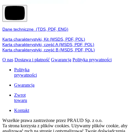
Dane techniczne (TDS, PDF, ENG)
Karta charakterystyki, Kit (MSDS, PDF, POL)
Karta charakterystyki, część A (MSDS, PDF, POL)
Karta charakterystyki, część B (MSDS, PDF, POL)
O nas
Dostawa i płatność
Gwarancja
Polityka prywatności
Polityka
prywatności
Gwarancja
Zwrot
towaru
Kontakt
Wszelkie prawa zastrzeżone przez PRAUD Sp. z o.o.
Ta strona korzysta z plików cookies. Używamy plików cookie, aby
analizować ruch na stronie i optymalizować Twoje doświadczenia.