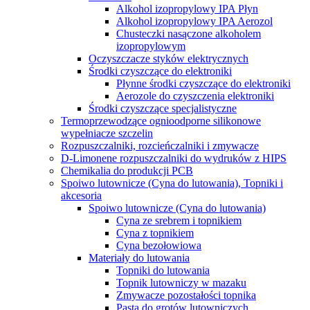
Alkohol izopropylowy IPA Płyn
Alkohol izopropylowy IPA Aerozol
Chusteczki nasączone alkoholem
izopropylowym
Oczyszczacze styków elektrycznych
Środki czyszczące do elektroniki
Płynne środki czyszczące do elektroniki
Aerozole do czyszczenia elektroniki
Środki czyszczące specjalistyczne
Termoprzewodzące ognioodporne silikonowe
wypełniacze szczelin
Rozpuszczalniki, rozcieńczalniki i zmywacze
D-Limonene rozpuszczalniki do wydruków z HIPS
Chemikalia do produkcji PCB
Spoiwo lutownicze (Cyna do lutowania), Topniki i
akcesoria
Spoiwo lutownicze (Cyna do lutowania)
Cyna ze srebrem i topnikiem
Cyna z topnikiem
Cyna bezołowiowa
Materiały do lutowania
Topniki do lutowania
Topnik lutowniczy w mazaku
Zmywacze pozostałości topnika
Pasta do grotów lutowniczych