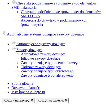
Chwytaki podciśnieniowe (próżniowe) do elementów
SMD i akcesoria
Chwytaki podciśnieniowe (próżniowe) do elementów
SMD i BGA
Akcesoria do сhwytaków podciśnieniowych
(próżniowych)
Automatyczne systemy dozujące i zawory dozujące
Automatyczne systemy dozujące
Zawory dozujące
Aerozolowe zawory dozujące
Iglicowe zawory dozujące
Zawory dozujące typu membranowego
Tłokowe zawory dozujące
Zawory dozujące typu obrotowego
Zawory dozujące typu talerzowego
Strona główna
Dostawa i płatność
Jesteśmy na Allegro.pl
Koszyk na
zakupy
: 0
Koszyk na
zakupy
: 0