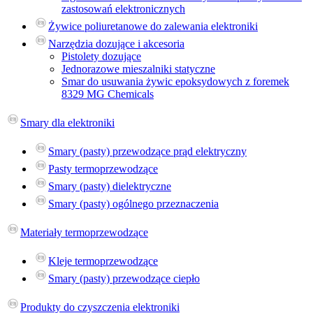
zastosowań elektronicznych
Żywice poliuretanowe do zalewania elektroniki
Narzędzia dozujące i akcesoria
Pistolety dozujące
Jednorazowe mieszalniki statyczne
Smar do usuwania żywic epoksydowych z foremek
8329 MG Chemicals
Smary dla elektroniki
Smary (pasty) przewodzące prąd elektryczny
Pasty termoprzewodzące
Smary (pasty) dielektryczne
Smary (pasty) ogólnego przeznaczenia
Materiały termoprzewodzące
Kleje termoprzewodzące
Smary (pasty) przewodzące ciepło
Produkty do czyszczenia elektroniki