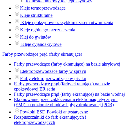
Jednoskładnikowy klej epoksydowy
Kleje termoprzewodzące
Kleje strukturalne
Kleje epoksydowe z szybkim czasem utwardzenia
Kleje ogólnego przeznaczenia
Klej do gwintów
Kleje cyjanoakrylowe
Farby przewodzące prąd (farby ekranujące)
Farby przewodzące (farby ekranujące) na bazie akrylowej
Elektroprzewodzące farby w sprayu
Farby elektroprzewodzące w pisaku
Farby przewodzące prąd (farby ekranujące) na bazie
epoksydowej ER seria
Farby przewodzące prąd (farby ekranujące) na bazie wodnej
Ekranowanie przed zakłóceniami elektromagnetycznymi
(EMI) na poziomie obudów i płyty drukowanej (PCB)
Powłoki ESD Powłoki antystatyczne
Rozpuszczalniki do farb ekranujących i
elektroprzewodzących