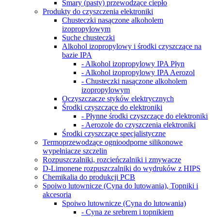
Smary (pasty) przewodzące ciepło
Produkty do czyszczenia elektroniki
Chusteczki nasączone alkoholem
izopropylowym
Suche chusteczki
Alkohol izopropylowy i środki czyszczące na
bazie IPA
- Alkohol izopropylowy IPA Płyn
- Alkohol izopropylowy IPA Aerozol
- Chusteczki nasączone alkoholem
izopropylowym
Oczyszczacze styków elektrycznych
Środki czyszczące do elektroniki
- Płynne środki czyszczące do elektroniki
- Aerozole do czyszczenia elektroniki
Środki czyszczące specjalistyczne
Termoprzewodzące ognioodporne silikonowe
wypełniacze szczelin
Rozpuszczalniki, rozcieńczalniki i zmywacze
D-Limonene rozpuszczalniki do wydruków z HIPS
Chemikalia do produkcji PCB
Spoiwo lutownicze (Cyna do lutowania), Topniki i
akcesoria
Spoiwo lutownicze (Cyna do lutowania)
- Cyna ze srebrem i topnikiem