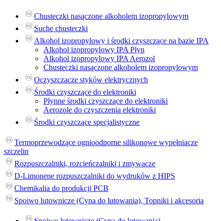
Chusteczki nasączone alkoholem izopropylowym
Suche chusteczki
Alkohol izopropylowy i środki czyszczące na bazie IPA
Alkohol izopropylowy IPA Płyn
Alkohol izopropylowy IPA Aerozol
Chusteczki nasączone alkoholem izopropylowym
Oczyszczacze styków elektrycznych
Środki czyszczące do elektroniki
Płynne środki czyszczące do elektroniki
Aerozole do czyszczenia elektroniki
Środki czyszczące specjalistyczne
Termoprzewodzące ognioodporne silikonowe wypełniacze
szczelin
Rozpuszczalniki, rozcieńczalniki i zmywacze
D-Limonene rozpuszczalniki do wydruków z HIPS
Chemikalia do produkcji PCB
Spoiwo lutownicze (Cyna do lutowania), Topniki i akcesoria
Spoiwo lutownicze (Cyna do lutowania)