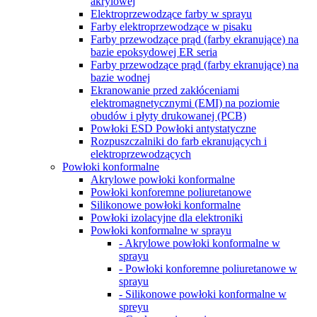
akrylowej
Elektroprzewodzące farby w sprayu
Farby elektroprzewodzące w pisaku
Farby przewodzące prąd (farby ekranujące) na
bazie epoksydowej ER seria
Farby przewodzące prąd (farby ekranujące) na
bazie wodnej
Ekranowanie przed zakłóceniami
elektromagnetycznymi (EMI) na poziomie
obudów i płyty drukowanej (PCB)
Powłoki ESD Powłoki antystatyczne
Rozpuszczalniki do farb ekranujących i
elektroprzewodzących
Powłoki konformalne
Akrylowe powłoki konformalne
Powłoki konforemne poliuretanowe
Silikonowe powłoki konformalne
Powłoki izolacyjne dla elektroniki
Powłoki konformalne w sprayu
- Akrylowe powłoki konformalne w
sprayu
- Powłoki konforemne poliuretanowe w
sprayu
- Silikonowe powłoki konformalne w
spreyu