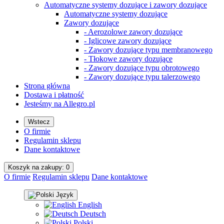
Automatyczne systemy dozujące i zawory dozujące
Automatyczne systemy dozujące
Zawory dozujące
- Aerozolowe zawory dozujące
- Iglicowe zawory dozujące
- Zawory dozujące typu membranowego
- Tłokowe zawory dozujące
- Zawory dozujące typu obrotowego
- Zawory dozujące typu talerzowego
Strona główna
Dostawa i płatność
Jesteśmy na Allegro.pl
Wstecz
O firmie
Regulamin sklepu
Dane kontaktowe
Koszyk na
zakupy
: 0
O firmie
Regulamin sklepu
Dane kontaktowe
Język
English
Deutsch
Polski